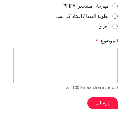
ت
مهرجان مشجعي FIFA™
ن
ا
بطولة الفيفا / استاد كي سي
س
ب
أخرى
ا
خ
الموضوع:
*
ت
ي
ا
ر
0 of 1000 max characters.
إرسال